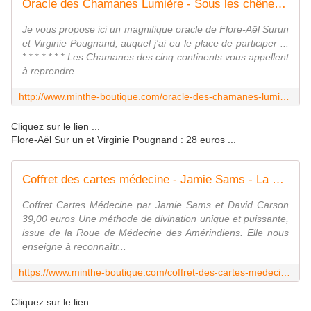
Oracle des Chamanes Lumière - Sous les chênes ...
Je vous propose ici un magnifique oracle de Flore-Aël Surun
et Virginie Pougnand, auquel j'ai eu le place de participer ...
* * * * * * * Les Chamanes des cinq continents vous appellent
à reprendre
http://www.minthe-boutique.com/oracle-des-chamanes-lumiere?fbclid=IwAR1FOQbJhiHfM4hQtpIHtLavd2yHIlAUQg9hQQCNaMWQ_67bg8dKnJHmLJk
Cliquez sur le lien ...
Flore-Aël Sur un et Virginie Pougnand : 28 euros ...
Coffret des cartes médecine - Jamie Sams - La boutique de Minthé
Coffret Cartes Médecine par Jamie Sams et David Carson
39,00 euros Une méthode de divination unique et puissante,
issue de la Roue de Médecine des Amérindiens. Elle nous
enseigne à reconnaîtr...
https://www.minthe-boutique.com/coffret-des-cartes-medecine-jamie-sams.html
Cliquez sur le lien ...