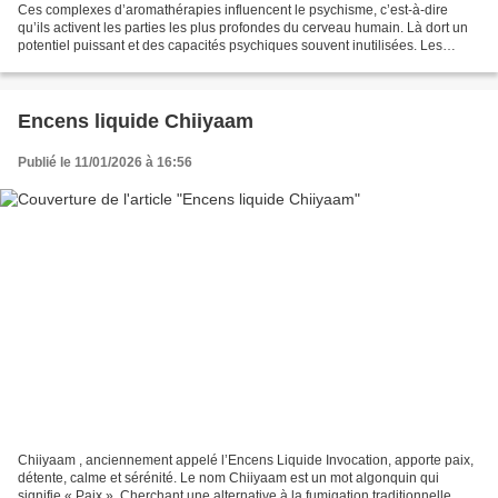
Ces complexes d’aromathérapies influencent le psychisme, c’est-à-dire
qu’ils activent les parties les plus profondes du cerveau humain. Là dort un
potentiel puissant et des capacités psychiques souvent inutilisées. Les
Essences Premières des 5 Éléments...
Encens liquide Chiiyaam
Publié le 11/01/2026 à 16:56
Chiiyaam , anciennement appelé l’Encens Liquide Invocation, apporte paix,
détente, calme et sérénité. Le nom Chiiyaam est un mot algonquin qui
signifie « Paix ». Cherchant une alternative à la fumigation traditionnelle