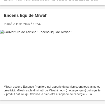
utilisée par les Premières Nations...
Encens liquide Miwah
Publié le 11/01/2026 à 16:54
Miwah est une Essence Première qui apporte dynamisme, enthousiasme et
créativité. Miwah est le diminutif de Miwahïmoon (mot algonquin) qui signifie
« produit naturel qui favorise le bien-être et apporte de l’énergie ». La
conception de Miwah est issue...