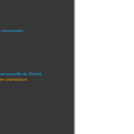
 nouveautés
personnelle de Minthé
nier chamanique)