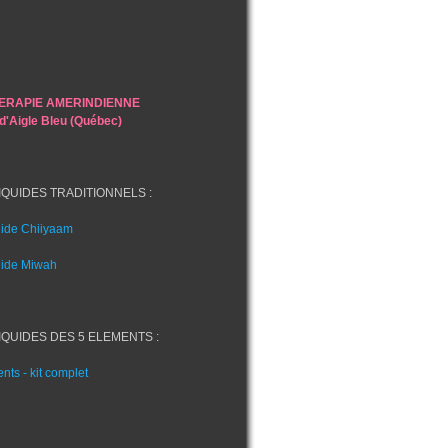
RAPIE AMERINDIENNE
 d'Aigle Bleu (Québec)
QUIDES TRADITIONNELS :
uide Chiiyaam
uide Miwah
QUIDES DES 5 ELEMENTS :
nts - kit complet