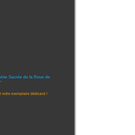
 Voie Sacrée de la Roue de
"
votre exemplaire dédicacé !