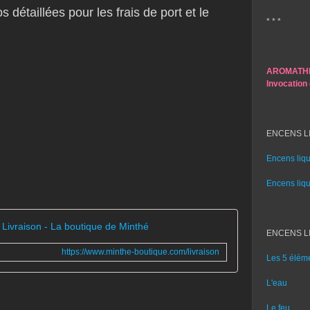
s détaillées pour les frais de port et le
* * *
AROMATHE
Invocation
ENCENS LI
Encens liq
Encens liq
Livraison - La boutique de Minthé
ENCENS LI
https://www.minthe-boutique.com/livraison
Les 5 éléme
L'eau
Le feu