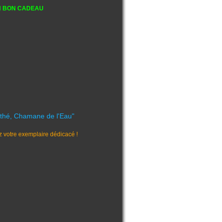
N BON CADEAU
nthé, Chamane de l'Eau"
votre exemplaire dédicacé !