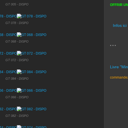
GT 005 - DISPO
OFFRIR U
GT 078 - DISPO
Infos ici
GT 068 - DISPO
* * *
GT 072 - DISPO
Livre "Mi
commandez 
GT 084 - DISPO
GT 066 - DISPO
GT 082 - DISPO