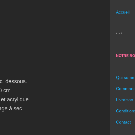
Accueil
* * *
NOTRE BO
Qui somm
ci-dessous.
Command
50 cm
 et acrylique.
Livraison
age à sec
Condition
Contact