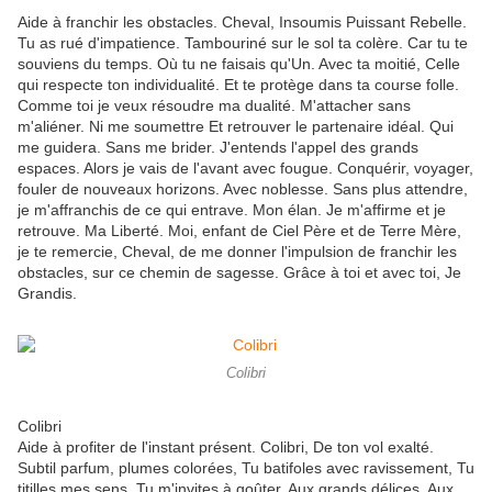
Aide à franchir les obstacles. Cheval, Insoumis Puissant Rebelle.
Tu as rué d'impatience. Tambouriné sur le sol ta colère. Car tu te
souviens du temps. Où tu ne faisais qu'Un. Avec ta moitié, Celle
qui respecte ton individualité. Et te protège dans ta course folle.
Comme toi je veux résoudre ma dualité. M'attacher sans
m'aliéner. Ni me soumettre Et retrouver le partenaire idéal. Qui
me guidera. Sans me brider. J'entends l'appel des grands
espaces. Alors je vais de l'avant avec fougue. Conquérir, voyager,
fouler de nouveaux horizons. Avec noblesse. Sans plus attendre,
je m'affranchis de ce qui entrave. Mon élan. Je m'affirme et je
retrouve. Ma Liberté. Moi, enfant de Ciel Père et de Terre Mère,
je te remercie, Cheval, de me donner l'impulsion de franchir les
obstacles, sur ce chemin de sagesse. Grâce à toi et avec toi, Je
Grandis.
Colibri
Colibri
Aide à profiter de l'instant présent. Colibri, De ton vol exalté.
Subtil parfum, plumes colorées, Tu batifoles avec ravissement, Tu
titilles mes sens. Tu m'invites à goûter. Aux grands délices. Aux