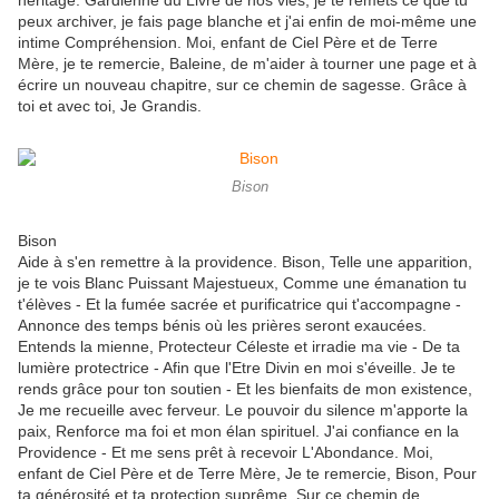
héritage. Gardienne du Livre de nos vies, je te remets ce que tu
peux archiver, je fais page blanche et j'ai enfin de moi-même une
intime Compréhension. Moi, enfant de Ciel Père et de Terre
Mère, je te remercie, Baleine, de m'aider à tourner une page et à
écrire un nouveau chapitre, sur ce chemin de sagesse. Grâce à
toi et avec toi, Je Grandis.
Bison
Bison
Aide à s'en remettre à la providence. Bison, Telle une apparition,
je te vois Blanc Puissant Majestueux, Comme une émanation tu
t'élèves - Et la fumée sacrée et purificatrice qui t'accompagne -
Annonce des temps bénis où les prières seront exaucées.
Entends la mienne, Protecteur Céleste et irradie ma vie - De ta
lumière protectrice - Afin que l'Etre Divin en moi s'éveille. Je te
rends grâce pour ton soutien - Et les bienfaits de mon existence,
Je me recueille avec ferveur. Le pouvoir du silence m'apporte la
paix, Renforce ma foi et mon élan spirituel. J'ai confiance en la
Providence - Et me sens prêt à recevoir L'Abondance. Moi,
enfant de Ciel Père et de Terre Mère, Je te remercie, Bison, Pour
ta générosité et ta protection suprême, Sur ce chemin de