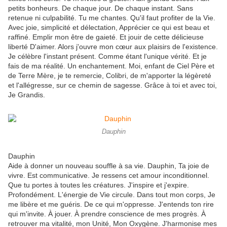
petits bonheurs. De chaque jour. De chaque instant. Sans
retenue ni culpabilité. Tu me chantes. Qu'il faut profiter de la Vie.
Avec joie, simplicité et délectation, Apprécier ce qui est beau et
raffiné. Emplir mon être de gaieté. Et jouir de cette délicieuse
liberté D'aimer. Alors j'ouvre mon cœur aux plaisirs de l'existence.
Je célèbre l'instant présent. Comme étant l'unique vérité. Et je
fais de ma réalité. Un enchantement. Moi, enfant de Ciel Père et
de Terre Mère, je te remercie, Colibri, de m'apporter la légèreté
et l'allégresse, sur ce chemin de sagesse. Grâce à toi et avec toi,
Je Grandis.
Dauphin
Dauphin
Aide à donner un nouveau souffle à sa vie. Dauphin, Ta joie de
vivre. Est communicative. Je ressens cet amour inconditionnel.
Que tu portes à toutes les créatures. J'inspire et j'expire.
Profondément. L'énergie de Vie circule. Dans tout mon corps, Je
me libère et me guéris. De ce qui m'oppresse. J'entends ton rire
qui m'invite. À jouer. À prendre conscience de mes progrès. À
retrouver ma vitalité, mon Unité, Mon Oxygène. J'harmonise mes