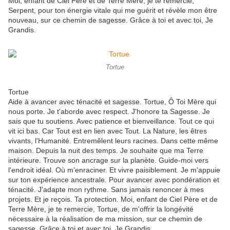
Moi, enfant de Ciel Père et de Terre Mère, je te remercie,
Serpent, pour ton énergie vitale qui me guérit et révèle mon être
nouveau, sur ce chemin de sagesse. Grâce à toi et avec toi, Je
Grandis.
Tortue
Tortue
Aide à avancer avec ténacité et sagesse. Tortue, Ô Toi Mère qui
nous porte. Je t'aborde avec respect. J'honore ta Sagesse. Je
sais que tu soutiens. Avec patience et bienveillance. Tout ce qui
vit ici bas. Car Tout est en lien avec Tout. La Nature, les êtres
vivants, l'Humanité. Entremêlent leurs racines. Dans cette même
maison. Depuis la nuit des temps. Je souhaite que ma Terre
intérieure. Trouve son ancrage sur la planète. Guide-moi vers
l'endroit idéal. Où m'enraciner. Et vivre paisiblement. Je m'appuie
sur ton expérience ancestrale. Pour avancer avec pondération et
ténacité. J'adapte mon rythme. Sans jamais renoncer à mes
projets. Et je reçois. Ta protection. Moi, enfant de Ciel Père et de
Terre Mère, je te remercie, Tortue, de m'offrir la longévité
nécessaire à la réalisation de ma mission, sur ce chemin de
sagesse. Grâce à toi et avec toi, Je Grandis.