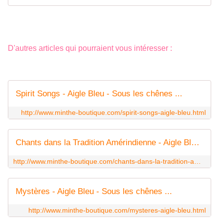
D'autres articles qui pourraient vous intéresser :
Spirit Songs - Aigle Bleu - Sous les chênes ...
http://www.minthe-boutique.com/spirit-songs-aigle-bleu.html
Chants dans la Tradition Amérindienne - Aigle Bleu - Sous les chênes ...
http://www.minthe-boutique.com/chants-dans-la-tradition-amerindienne-aigle-bleu.html
Mystères - Aigle Bleu - Sous les chênes ...
http://www.minthe-boutique.com/mysteres-aigle-bleu.html