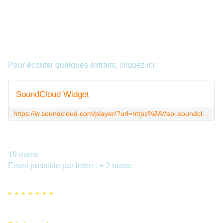
rivières de lumière qui pénètrent le deuxième centre
d’énergie. Ce flot arc-en-ciel nourrit les cinq systèmes
d’organes dans le corps et fournit la force vitale qui anime
l’organisme.
Pour écouter quelques extraits, cliquez ici :
SoundCloud Widget
https://w.soundcloud.com/player/?url=https%3A//api.soundcloud.com/playlists/4081375&auto_play=false&hide_related=false&show_comments=true&show_user=true&show_reposts=false&visual=true
19 euros
Envoi possible par lettre : + 2 euros
* * * * * * *