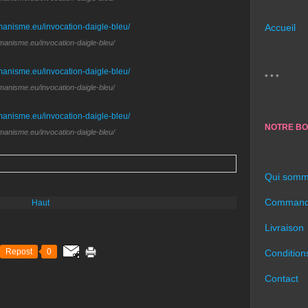
Accueil
amanisme.eu/invocation-daigle-bleu/
* * *
amanisme.eu/invocation-daigle-bleu/
NOTRE BO
amanisme.eu/invocation-daigle-bleu/
Qui somm
Command
Haut
Livraison
Repost
0
Condition
Contact