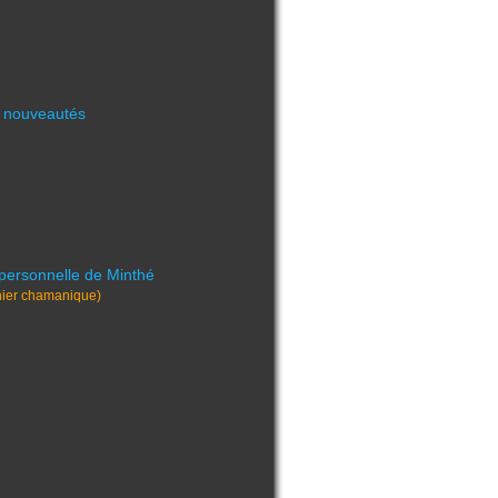
 nouveautés
personnelle de Minthé
nier chamanique)