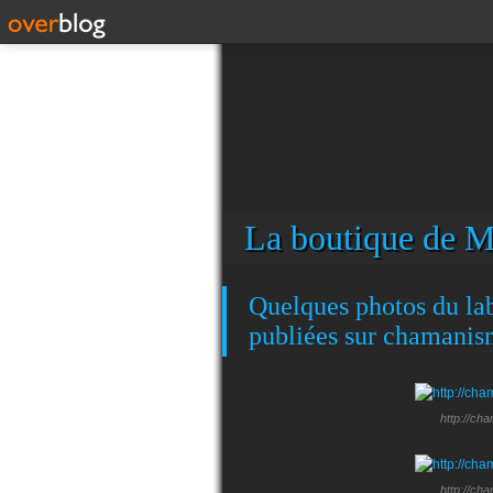
La boutique de M
Quelques photos du lab
publiées sur chamanis
http://ch
http://ch