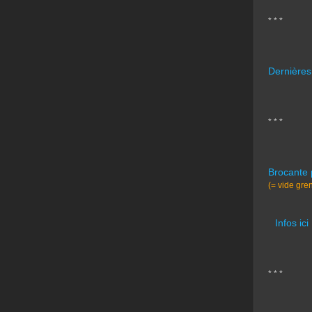
* * *
Dernières
* * *
Brocante 
(= vide gre
Infos ici
* * *