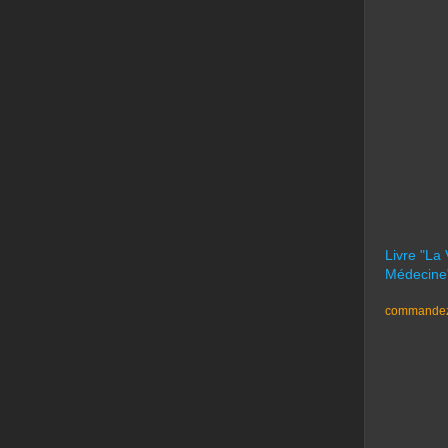
Livre "La
Médecine
commandez 