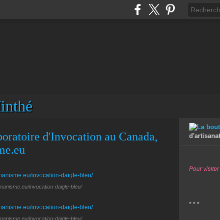
inthé
oratoire d'Invocation au Canada,
d'artisana
me.eu
Pour visiter
amanisme.eu/invocation-daigle-bleu/
* * *
amanisme.eu/invocation-daigle-bleu/