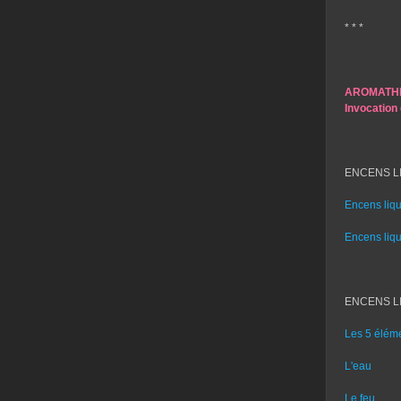
* * *
AROMATHE
Invocation
ENCENS LI
Encens liq
Encens liq
ENCENS LI
Les 5 éléme
L'eau
Le feu