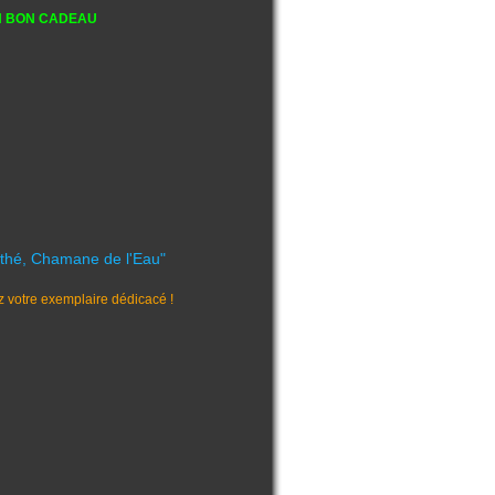
N BON CADEAU
nthé, Chamane de l'Eau"
votre exemplaire dédicacé !