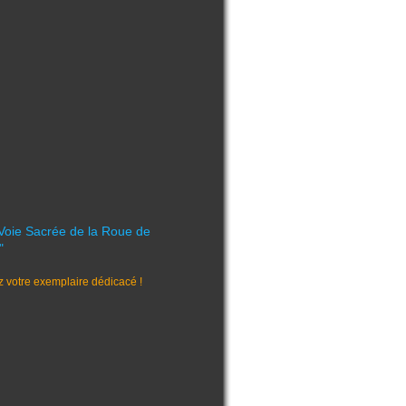
 Voie Sacrée de la Roue de
"
votre exemplaire dédicacé !