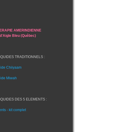
RAPIE AMERINDIENNE
 d'Aigle Bleu (Québec)
QUIDES TRADITIONNELS :
uide Chiiyaam
uide Miwah
QUIDES DES 5 ELEMENTS :
nts - kit complet