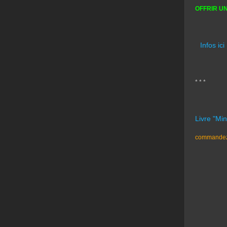
OFFRIR U
Infos ici
* * *
Livre "Mi
commandez 